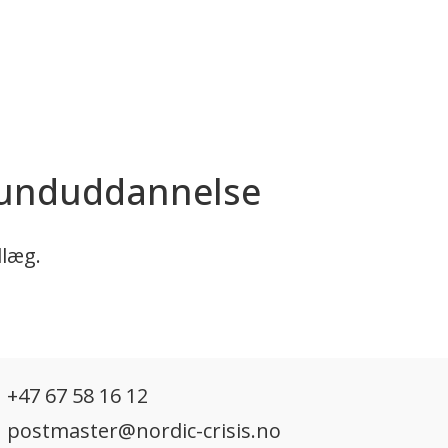
runduddannelse
dlæg.
+47 67 58 16 12
postmaster@nordic-crisis.no